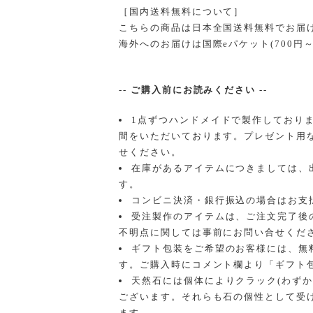
［国内送料無料について］
こちらの商品は日本全国送料無料でお届
海外へのお届けは国際eパケット(700円
-- ご購入前にお読みください --
1点ずつハンドメイドで製作しており
間をいただいております。プレゼント用
せください。
在庫があるアイテムにつきましては、
す。
コンビニ決済・銀行振込の場合はお支
受注製作のアイテムは、ご注文完了後
不明点に関しては事前にお問い合せくだ
ギフト包装をご希望のお客様には、無
す。ご購入時にコメント欄より「ギフト
天然石には個体によりクラック(わずか
ございます。それらも石の個性として受
ます。