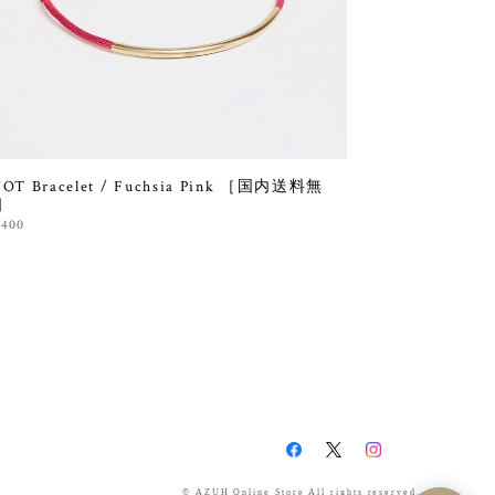
OT Bracelet / Fuchsia Pink ［国内送料無
］
,400
© AZUH Online Store All rights reserved.