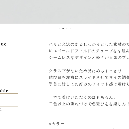
lue
ハリと光沢のあるしっかりとした素材の
K14ゴールドフィルドのチューブをを組
シームレスなデザインと軽さが人気のブ
クラスプがないため見ためもすっきり。
結び目を左右にスライドさせてサイズ調
手首に対してお好みのフィット感で着け
able
一本で着けいただくのはもちろん、
二色以上の重ねづけで色遊びをを楽しん
け
○カラー