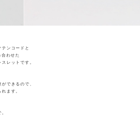
サテンコードと
み合わせた
レスレットです。
整ができるので、
られます。
で。