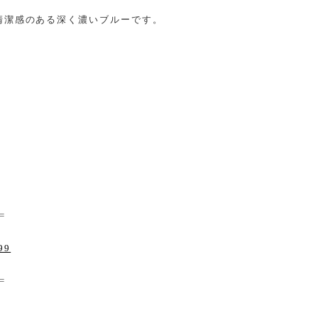
清潔感のある深く濃いブルーです。
 =
99
 =