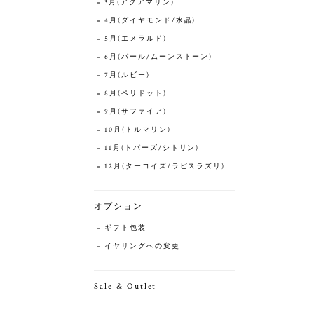
3月(アクアマリン)
4月(ダイヤモンド/水晶)
5月(エメラルド)
6月(パール/ムーンストーン)
7月(ルビー)
8月(ペリドット)
9月(サファイア)
10月(トルマリン)
11月(トパーズ/シトリン)
12月(ターコイズ/ラピスラズリ)
オプション
ギフト包装
イヤリングへの変更
Sale & Outlet