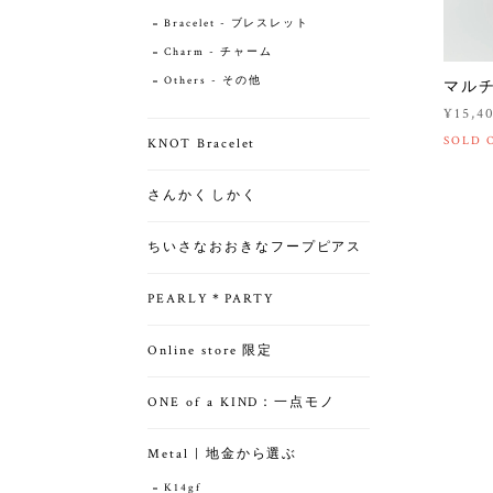
Bracelet - ブレスレット
Charm - チャーム
Others - その他
マル
¥15,4
SOLD 
KNOT Bracelet
さんかくしかく
ちいさなおおきなフープピアス
PEARLY＊PARTY
Online store 限定
ONE of a KIND：一点モノ
Metal | 地金から選ぶ
K14gf