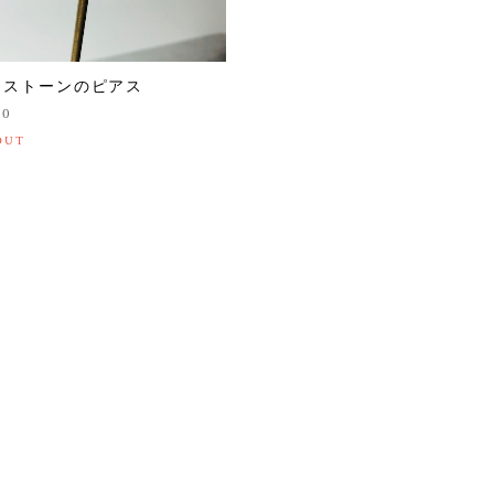
チストーンのピアス
00
OUT