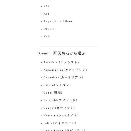
K14
K18
Argentium Silver
Others
K10
Gems | 天然石から選ぶ
Amethist(アメシスト)
Aquamarine(アクアマリン)
Carnelian(カーネリアン)
Citrin(シトリン)
Coral(珊瑚)
Emerald(エメラルド)
Garnet(ガーネット)
Hematite(ヘマタイト)
Iolite(アイオライト)
Lapis Lazuri(ラピスラズリ)