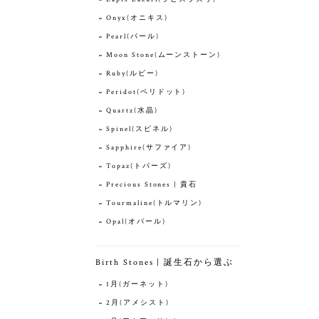
Onyx(オニキス)
Pearl(パール)
Moon Stone(ムーンストーン)
Ruby(ルビー)
Peridot(ペリドット)
Quartz(水晶)
Spinel(スピネル)
Sapphire(サファイア)
Topaz(トパーズ)
Precious Stones | 貴石
Tourmaline(トルマリン)
Opal(オパール)
Birth Stones | 誕生石から選ぶ
1月(ガーネット)
2月(アメシスト)