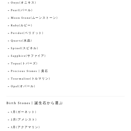
Onyx(オニキス)
Pearl(パール)
Moon Stone(ムーンストーン)
Ruby(ルビー)
Peridot(ペリドット)
Quartz(水晶)
Spinel(スピネル)
Sapphire(サファイア)
Topaz(トパーズ)
Precious Stones | 貴石
Tourmaline(トルマリン)
Opal(オパール)
Birth Stones | 誕生石から選ぶ
1月(ガーネット)
2月(アメシスト)
3月(アクアマリン)